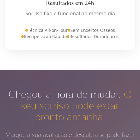
Resultados em 24h
Sorriso fixo e funcional no mesmo dia
Técnica All-on-Four
Sem Enxertos Ósseos
Recuperação Rápida
Resultados Duradouros
Chegou a hora de mudar.
O
seu sorriso pode estar
pronto amanhã.
Marque a sua avaliação e descubra se pode fazer