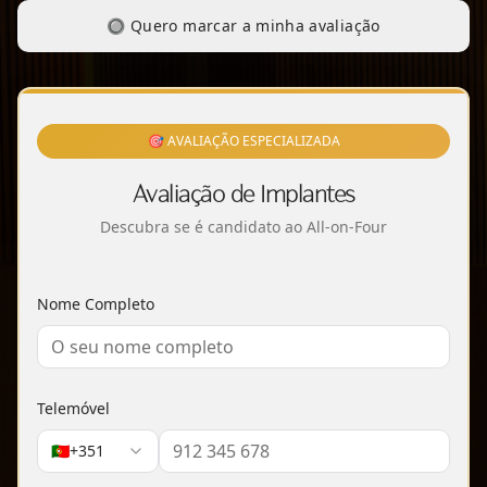
🔘 Quero marcar a minha avaliação
🎯 AVALIAÇÃO ESPECIALIZADA
Avaliação de Implantes
Descubra se é candidato ao All-on-Four
Nome Completo
Telemóvel
🇵🇹
+351